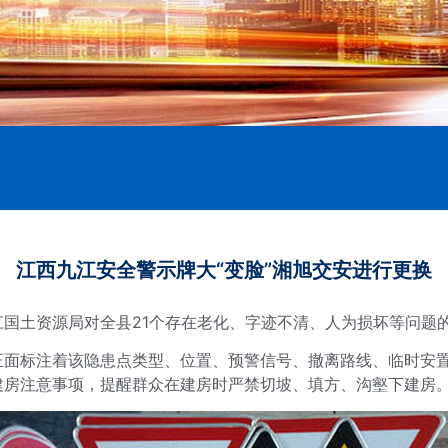
江西九江安全警示牌大“变脸”湘旭交安进行更换
国土资源局对全县21个存在老化、字迹不清、人为损坏等问题
正面标注着该隐患点类型、位置、预警信号、撤离路线、临时安
建房注意事项，提醒群众在建房时严禁切坡、填方、沟壑下建房