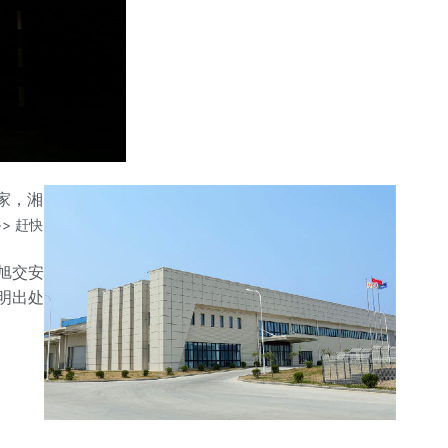
家，湘
>> 赶快
旭交安
注明出处