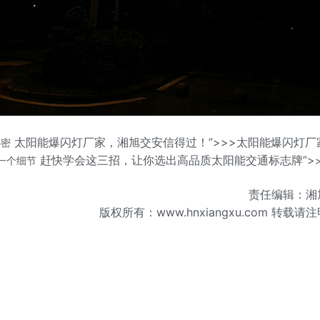
太阳能爆闪灯厂家，湘旭交安信得过！”>>>太阳能爆闪灯厂
秘密
赶快学会这三招，让你选出高品质太阳能交通标志牌”>
一个细节
责任编辑：湘
版权所有：www.hnxiangxu.com 转载请