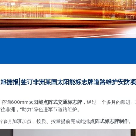
旭捷报|签订非洲某国太阳能标志牌道路维护安防
咨询600mm
太阳能点阵式交通标志牌
，经过一个多月的跟进，
发往非洲，“助力”绿色进军节道路维护。
加班加点，按质、按量提前完成此批
点阵式标志牌制作
。
个多月