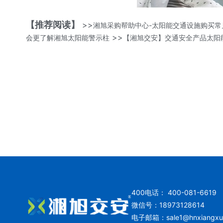
【推荐阅读】
>>
湘旭采购帮助中心-太阳能交通设施购买常
>>
会更了解湘旭太阳能警示柱
【湘旭交安】交通安全产品太阳
400电话： 400-081-6619
微信号：18973128614
电子邮箱：
sale1@hnxiangx