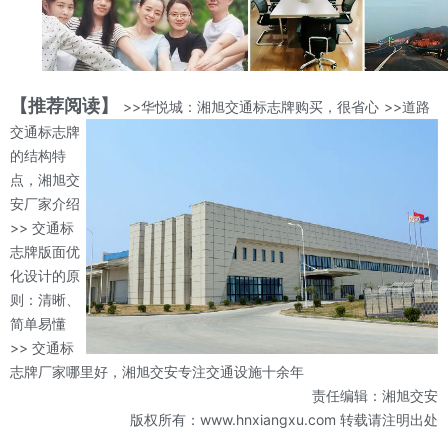
【推荐阅读】
>>华悦城：湘旭交通标志牌购买，很省心
>>道路
交通标志牌
的结构特
点，湘旭交
安厂家介绍
>> 交通标
志牌版面优
化设计的原
则：清晰、
简单易懂
>> 交通标
志牌厂家哪里好，湘旭交安专注交通设施十余年
责任编辑：湘旭交安
版权所有：www.hnxiangxu.com 转载请注明出处