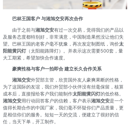
巴林王国客户 与湘旭交安再次合作
由于之前与
湘旭交安
有过一次交易，觉得我们的产品以
及服务态度都特别好，非常满意，中国制造果然没让他们失
望。巴林王国的老客户毫不犹豫，再次发定制图纸，询价
太
阳能黄闪灯
（太阳能路障灯）。并表示这次需要500套，量
大工期紧，希望加快合作速度。
豪爽性格与客户一拍即合 建立长久合作关系
湘旭交安
外贸部主管，欣赏国外友人豪爽果断的性格，
为了这国际的友谊，我们外贸部小伙伴没有丝毫保留，核算
成本后，直接报给客户我们能制作
太阳能黄闪灯
的低价格。
湘旭交安
用行动回答客户的信赖，客户表示
湘旭交安
是一个
值得长期合作的中国厂家，我们毫不怀疑你们产品质量，更
是相信你们的服务。短短一天的交流，便建立了很好的信
任，当天下单，开工制作。