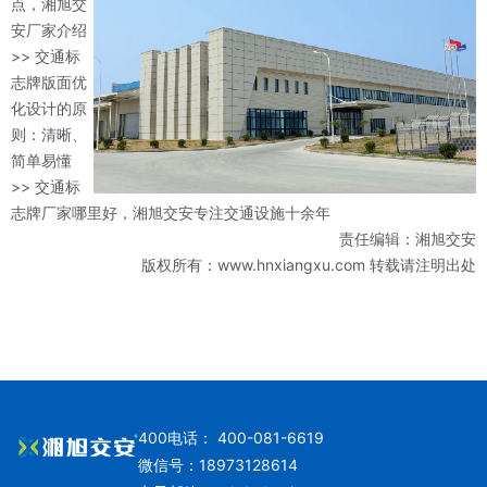
点，湘旭交
安厂家介绍
>> 交通标
志牌版面优
化设计的原
则：清晰、
简单易懂
>> 交通标
志牌厂家哪里好，湘旭交安专注交通设施十余年
责任编辑：湘旭交安
版权所有：www.hnxiangxu.com 转载请注明出处
400电话： 400-081-6619
微信号：18973128614