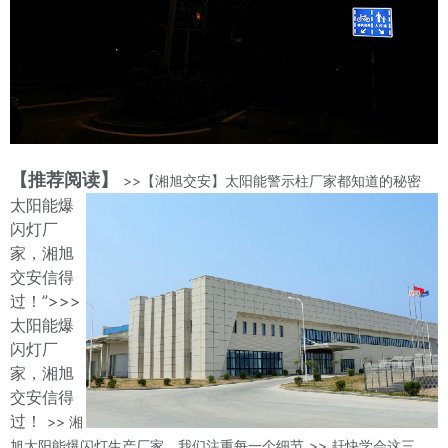
【推荐阅读】
>>【湘旭交安】太阳能警示柱厂家都知道的秘密
太阳能爆
闪灯厂
家，湘旭
交安信得
过！”>>>
太阳能爆
闪灯厂
家，湘旭
交安信得
过！
>> 湘
旭太阳能爆闪灯生产厂家，我们注重每一个细节
>> 赶快学会这三